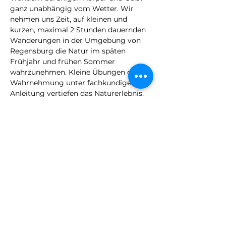
ganz unabhängig vom Wetter. Wir 
nehmen uns Zeit, auf kleinen und 
kurzen, maximal 2 Stunden dauernden 
Wanderungen in der Umgebung von 
Regensburg die Natur im späten 
Frühjahr und frühen Sommer 
wahrzunehmen. Kleine Übungen der 
Wahrnehmung unter fachkundiger 
Anleitung vertiefen das Naturerlebnis.
Anforderungen: 	Keine besonderen 
Anforderungen. Notwendig sind 
lediglich festes Schuhwerk, 
				etwas 
persönliche Verpflegung und dem 
Wetter angepasste Kleidung.
Teilnehmer:		max. 12
Kosten:			9,- Euro