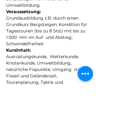
Umweltbildung.
Voraussetzung:
Grundausbildung z.B. durch einen 
Grundkurs Bergsteigen; Kondition für 
Tagestouren (bis zu 8 Std.) mit bis zu 
1.000  Hm im Auf- und Abstieg, 
Schwindelfreiheit
Kursinhalt:
Ausrüstungskunde,  Wetterkunde, 
Knotenkunde, Umweltbildung, 
natürliche Fixpunkte, Umgang  mit 
Fixseil und Geländerseil, 
Tourenplanung, Taktik und 
Tourenstrategie  entwickeln, Begehen 
von Blockgelände, Orientierung im 
Gelände,  Sicherungsmethoden auf 
Graten, Durchführung einer Tour mit 
praktischer  Anwendung der 
Lehrinhalte.
Teilnahmegebühr: 
179,- Euro