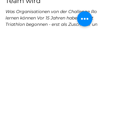
Wenn aus Tausenden ein
Team wird
Was Organisationen von der Challenge Roth
lernen können Vor 15 Jahren habe ich mit
Triathlon begonnen - erst als Zuschauer und
schon bald als zunehmend begeisterter
Hobby-Sportler. Da ist es fast
selbstverständlich, dass man auch die
Challenge Roth, die kürzlich zu Ende ging,
mit Begeisterung verfolgt. Wer selbst
Triathlon macht, erlebt Wettkämpfe aus
einer ganz eigenen Perspektive. Man
trainiert, schwimmt, fährt Rad, läuft, kämpft.
Ganz fokussiert auf sich selbst. Und doch